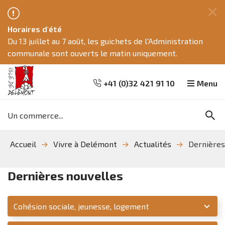
Fe
Horaires d'été
ce
Du 13 juillet au 7 août, les guichets de l'Administration
me
communale sont ouverts le matin uniquement.
+41 (0)32 421 91 10
Menu
Mots
Re
clés
Aller
Aller
Aller
Accueil
Vivre à Delémont
Actualités
Dernières
à
au
à
la
contenu
la
recherche
navigation
Dernières nouvelles
Service