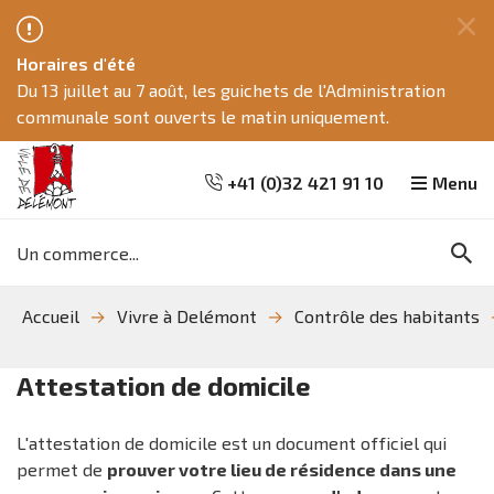
Fe
Horaires d'été
ce
Du 13 juillet au 7 août, les guichets de l'Administration
me
communale sont ouverts le matin uniquement.
+41 (0)32 421 91 10
Menu
Mots
Re
clés
Aller
Aller
Aller
Accueil
Vivre à Delémont
Contrôle des habitants
à
au
à
la
contenu
la
recherche
navigation
Attestation de domicile
L'attestation de domicile est un document officiel qui
permet de
prouver votre lieu de résidence dans une