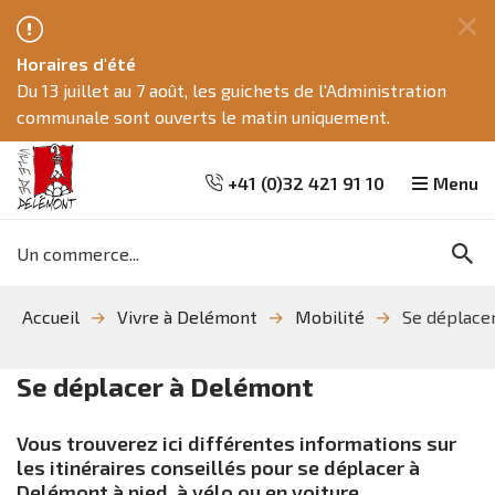
Fe
Horaires d'été
ce
Du 13 juillet au 7 août, les guichets de l'Administration
me
communale sont ouverts le matin uniquement.
+41 (0)32 421 91 10
Menu
Mots
Re
clés
Aller
Aller
Aller
Accueil
Vivre à Delémont
Mobilité
Se déplace
à
au
à
la
contenu
la
recherche
navigation
Se déplacer à Delémont
Vous trouverez ici différentes informations sur
les itinéraires conseillés pour se déplacer à
Delémont à pied, à vélo ou en voiture.