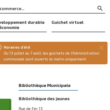
ts
Re
s
veloppement durable
Guichet virtuel
 économie
Horaires d'été
Fer
Du 13 juillet au 7 août, les guichets de l'Administration
ce
communale sont ouverts le matin uniquement.
mes
Bibliothèque Municipale
Bibliothèque des jeunes
Rue de Fer 13