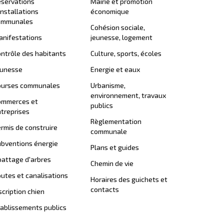
servations
Mairie et promotion
installations
économique
ommunales
Cohésion sociale,
nifestations
jeunesse, logement
ntrôle des habitants
Culture, sports, écoles
eunesse
Energie et eaux
ourses communales
Urbanisme,
environnement, travaux
ommerces et
publics
treprises
Règlementation
rmis de construire
communale
bventions énergie
Plans et guides
attage d'arbres
Chemin de vie
utes et canalisations
Horaires des guichets et
contacts
scription chien
ablissements publics