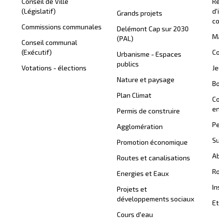
Conseil de Ville
Ré
(Législatif)
d'
Grands projets
c
Commissions communales
Delémont Cap sur 2030
Ma
(PAL)
Conseil communal
(Exécutif)
Co
Urbanisme - Espaces
publics
Votations - élections
J
Nature et paysage
B
Plan Climat
C
en
Permis de construire
Pe
Agglomération
Su
Promotion économique
Ab
Routes et canalisations
Ro
Energies et Eaux
In
Projets et
développements sociaux
Et
Cours d'eau