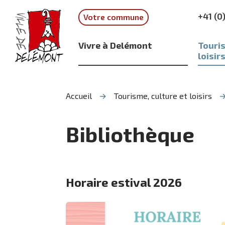
Aller
Aller
Aller
+41 (0
Votre commune
à
au
à
la
contenu
la
recherche
navigation
Vivre à Delémont
Touris
loisir
Accueil
Tourisme, culture et loisirs
Bibliothèque
Horaire estival 2026