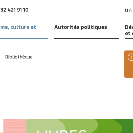
Mo
)32 421 91 10
clé
me, culture et
Autorités politiques
Dé
s
et
Bibliothèque