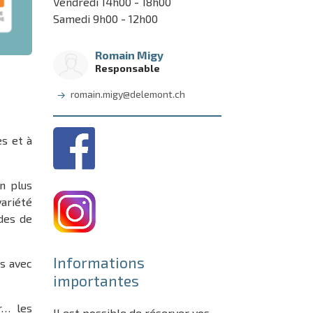
Vendredi 14h00 - 18h00
Samedi 9h00 - 12h00
Romain Migy
Responsable
romain.migy@delemont.ch
es et à
n plus
variété
des de
Informations
s avec
importantes
r… les
Il est possible de réserver vos