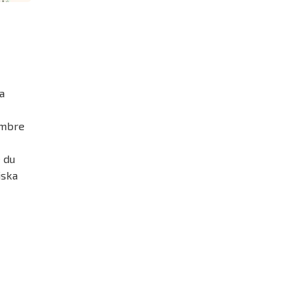
a
embre
-
 du
iska