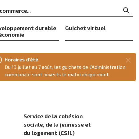
ts
Re
s
veloppement durable
Guichet virtuel
 économie
Horaires d'été
Fer
Du 13 juillet au 7 août, les guichets de l'Administration
ce
communale sont ouverts le matin uniquement.
mes
Service de la cohésion
sociale, de la jeunesse et
du logement (CSJL)