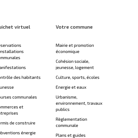
uichet virtuel
Votre commune
servations
Mairie et promotion
installations
économique
ommunales
Cohésion sociale,
nifestations
jeunesse, logement
ntrôle des habitants
Culture, sports, écoles
eunesse
Energie et eaux
ourses communales
Urbanisme,
environnement, travaux
ommerces et
publics
treprises
Règlementation
rmis de construire
communale
bventions énergie
Plans et guides