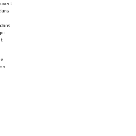
ouvert
dans
 dans
qui
et
ée
lon