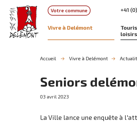
Aller
Aller
Aller
+41 (0
Votre commune
à
au
à
la
contenu
la
recherche
navigation
Vivre à Delémont
Touris
loisir
Accueil
Vivre à Delémont
Actuali
Seniors delémon
03
avril
2023
La Ville lance une enquête à l'at