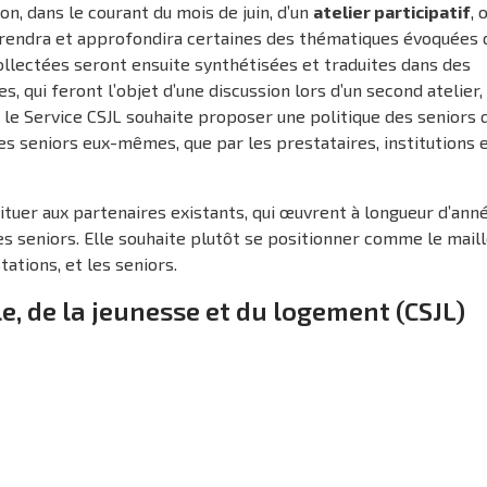
on, dans le courant du mois de juin, d’un
atelier participatif
, 
prendra et approfondira certaines des thématiques évoquées 
ollectées seront ensuite synthétisées et traduites dans des
 qui feront l’objet d’une discussion lors d’un second atelier,
, le Service CSJL souhaite proposer une politique des seniors 
es seniors eux-mêmes, que par les prestataires, institutions 
tituer aux partenaires existants, qui œuvrent à longueur d’ann
es seniors. Elle souhaite plutôt se positionner comme le mail
ations, et les seniors.
le, de la jeunesse et du logement (CSJL)