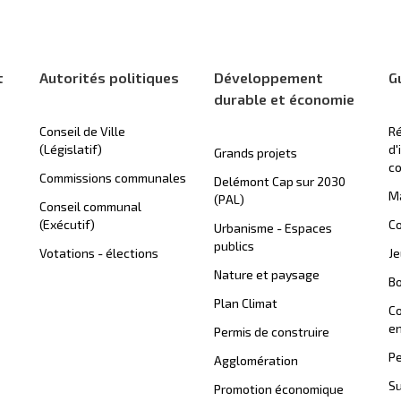
t
Autorités politiques
Développement
G
durable et économie
Conseil de Ville
Ré
(Législatif)
d'
Grands projets
c
Commissions communales
Delémont Cap sur 2030
Ma
(PAL)
Conseil communal
(Exécutif)
Co
Urbanisme - Espaces
publics
Votations - élections
J
Nature et paysage
B
Plan Climat
C
en
Permis de construire
Pe
Agglomération
Su
Promotion économique