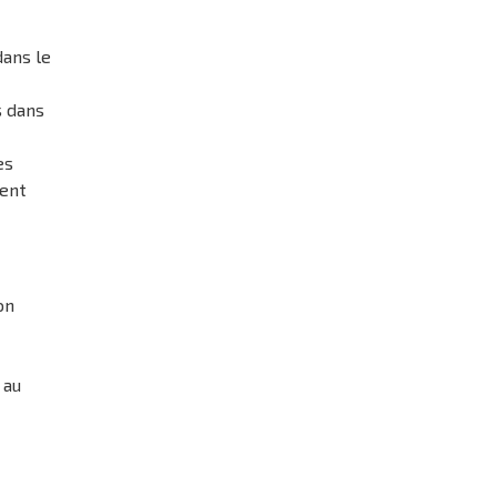
dans le
s dans
es
ment
on
 au