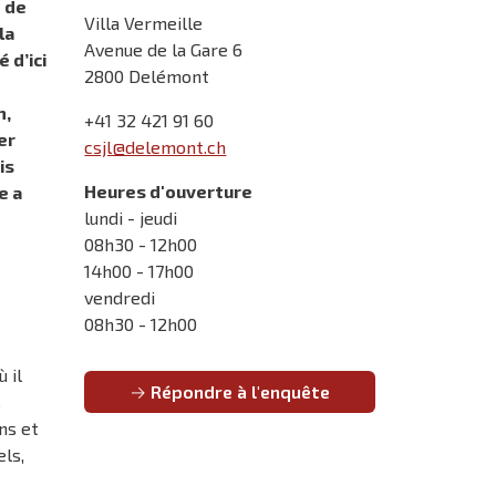
t de
Villa Vermeille
la
Avenue de la Gare 6
 d’ici
2800 Delémont
n,
+41 32 421 91 60
er
csjl@delemont.ch
is
Heures d'ouverture
e a
lundi - jeudi
08h30 - 12h00
14h00 - 17h00
vendredi
08h30 - 12h00
 il
Répondre à l'enquête
s
ns et
ls,