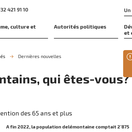
Mo
)32 421 91 10
clé
me, culture et
Autorités politiques
Dé
s
et
tés
Dernières nouvelles
tains, qui êtes-vous?
tention des 65 ans et plus
A fin 2022, la population delémontaine comptait 2'875