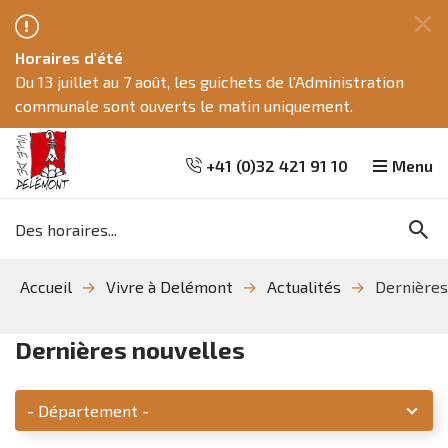
Fe
Horaires d'été
ce
Du 13 juillet au 7 août, les guichets de l'Administration
me
communale sont ouverts le matin uniquement.
+41 (0)32 421 91 10
Menu
Mots
Re
clés
Aller
Aller
Aller
Accueil
Vivre à Delémont
Actualités
Dernières
à
au
à
la
contenu
la
recherche
navigation
Dernières nouvelles
Service