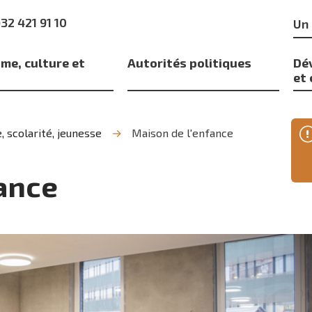
Mo
)32 421 91 10
clé
me, culture et
Autorités politiques
Dé
s
et
, scolarité, jeunesse
Maison de l'enfance
ance