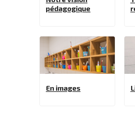
pédagogique
r
En images
L