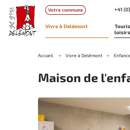
Aller
Aller
Aller
+41 (0
Votre commune
à
au
à
la
contenu
la
recherche
navigation
Vivre à Delémont
Touris
loisir
Accueil
Vivre à Delémont
Enfance
Maison de l'enf