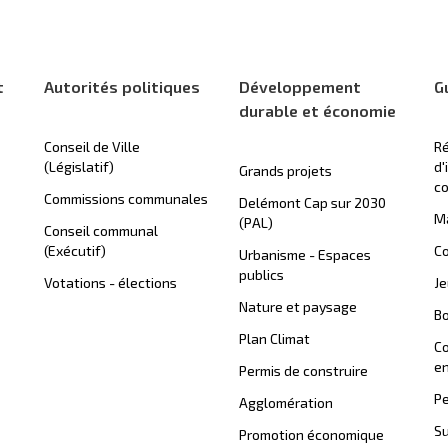
t
Autorités politiques
Développement
G
durable et économie
Conseil de Ville
Ré
(Législatif)
d'
Grands projets
c
Commissions communales
Delémont Cap sur 2030
Ma
(PAL)
Conseil communal
(Exécutif)
Co
Urbanisme - Espaces
publics
Votations - élections
J
Nature et paysage
B
Plan Climat
C
en
Permis de construire
Pe
Agglomération
Su
Promotion économique