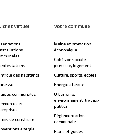
uichet virtuel
Votre commune
servations
Mairie et promotion
installations
économique
ommunales
Cohésion sociale,
nifestations
jeunesse, logement
ntrôle des habitants
Culture, sports, écoles
eunesse
Energie et eaux
ourses communales
Urbanisme,
environnement, travaux
ommerces et
publics
treprises
Règlementation
rmis de construire
communale
bventions énergie
Plans et guides