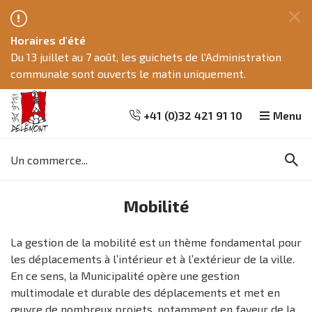
Fe
Horaires d'été
ce
Du 13 juillet au 7 août, les guichets de l'Administration
me
communale sont ouverts le matin uniquement.
+41 (0)32 421 91 10
Menu
Mots
Re
clés
Aller
Aller
Aller
Mobilité
à
au
à
la
contenu
la
recherche
navigation
La gestion de la mobilité est un thème fondamental pour
les déplacements à l’intérieur et à l’extérieur de la ville.
En ce sens, la Municipalité opère une gestion
multimodale et durable des déplacements et met en
œuvre de nombreux projets, notamment en faveur de la