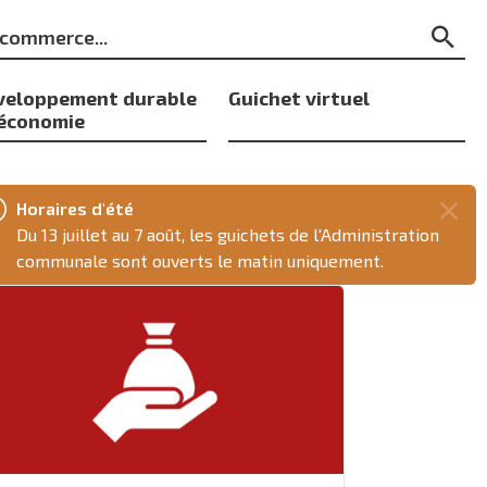
ts
Re
s
veloppement durable
Guichet virtuel
 économie
sse
Horaires d'été
Fer
Du 13 juillet au 7 août, les guichets de l'Administration
ce
communale sont ouverts le matin uniquement.
mes