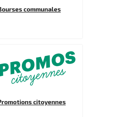
Bourses communales
Promotions citoyennes