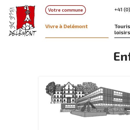
Aller
Aller
Aller
+41 (0
Votre commune
à
au
à
la
contenu
la
recherche
navigation
Vivre à Delémont
Touris
loisir
En