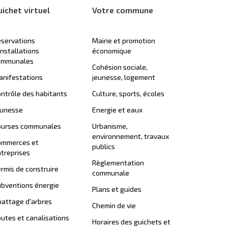
uichet virtuel
Votre commune
servations
Mairie et promotion
installations
économique
ommunales
Cohésion sociale,
nifestations
jeunesse, logement
ntrôle des habitants
Culture, sports, écoles
eunesse
Energie et eaux
ourses communales
Urbanisme,
environnement, travaux
ommerces et
publics
treprises
Règlementation
rmis de construire
communale
bventions énergie
Plans et guides
attage d'arbres
Chemin de vie
utes et canalisations
Horaires des guichets et