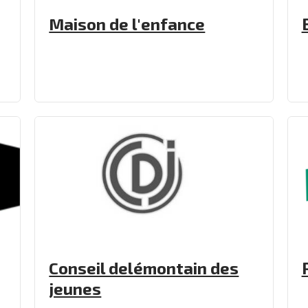
Maison de l'enfance
Conseil delémontain des
jeunes