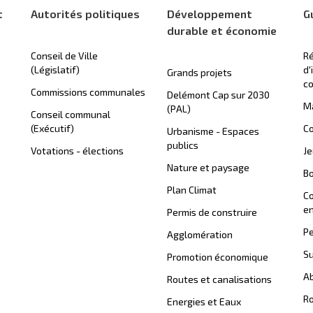
t
Autorités politiques
Développement
G
durable et économie
Conseil de Ville
Ré
(Législatif)
d'
Grands projets
c
Commissions communales
Delémont Cap sur 2030
Ma
(PAL)
Conseil communal
(Exécutif)
Co
Urbanisme - Espaces
publics
Votations - élections
J
Nature et paysage
B
Plan Climat
C
en
Permis de construire
Pe
Agglomération
Su
Promotion économique
Ab
Routes et canalisations
Ro
Energies et Eaux