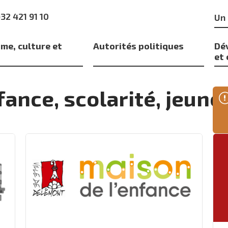
Mo
)32 421 91 10
clé
me, culture et
Autorités politiques
Dé
s
et
fance, scolarité, jeune