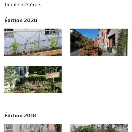
florale préférée.
Édition 2020
Prix
Prix
catégorie
catégorie
privé
commerces
et
restaurants
Prix
spécial
hors
catégorie
Édition 2018