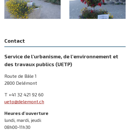
catégorie
institutions,
commerces,
restaurants,
bars
1er
1er
prix
prix
ex-
ex-
aequo
aequo
catégorie
catégorie
Contact
institutions,
institutions,
commerces,
commerces,
restaurants,
restaurants,
bars
bars
Service de l'urbanisme, de l'environnement et
des travaux publics (UETP)
Route de Bâle 1
2800 Delémont
T +41 32 421 92 60
uetp@delemont.ch
Heures d'ouverture
lundi, mardi, jeudi:
08h00-11h30