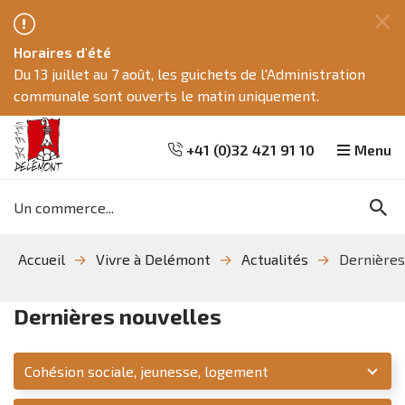
Fe
Horaires d'été
ce
Du 13 juillet au 7 août, les guichets de l'Administration
me
communale sont ouverts le matin uniquement.
+41 (0)32 421 91 10
Menu
Mots
Re
clés
Aller
Aller
Aller
Accueil
Vivre à Delémont
Actualités
Dernières
à
au
à
la
contenu
la
recherche
navigation
Dernières nouvelles
Service