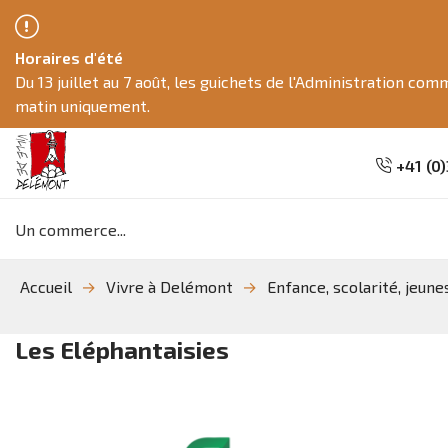
Horaires d'été
Du 13 juillet au 7 août, les guichets de l'Administration co
matin uniquement.
+41 (0)
Mots
clés
Aller
Aller
Aller
Accueil
Vivre à Delémont
Enfance, scolarité, jeune
à
au
à
la
contenu
la
recherche
navigation
Les Eléphantaisies