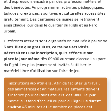
et d’expression, encadré par des professionnel∙le∙s et
des bénévoles. Au programme : activités pédagogiques,
ludiques, créatrices, sportives et culturelles accessibles
gratuitement. Des centaines de jeunes se retrouvent
ainsi chaque jour dans le quartier du Righi et au Parc
urbain.
Différents ateliers sont organisés en matinée à partir de
6 ans.
Bien que gratuites, certaines activités
nécessitent une inscription, qui s’effectue sur
place le jour même
dès 09h00 au stand d'accueil au parc
du Righi. Les plus jeunes sont invités à utiliser le
matériel libre d’utilisation sur l’aire de jeu.
Inscriptions aux ateliers : Afin de faciliter le travail
des animatrices et animateurs, les enfants doivent
s’inscrire pour certains ateliers, dès 9h00, le jour
même, au stand d’accueil du parc du Righi. Ils durent
environ 45 minutes et le nombre de places est