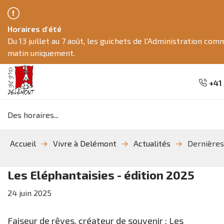
Horaires d'été
Du 13 juillet au 7 août, les guichets de l'Administration co
matin uniquement.
+41 
Mots
clés
Aller
Aller
Aller
Accueil
Vivre à Delémont
Actualités
Dernières
à
au
à
la
contenu
la
recherche
navigation
Les Eléphantaisies - édition 2025
24
juin
2025
Faiseur de rêves, créateur de souvenir : Les