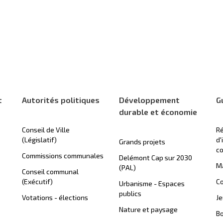
t
Autorités politiques
Développement
G
durable et économie
Conseil de Ville
Ré
(Législatif)
d'
Grands projets
c
Commissions communales
Delémont Cap sur 2030
Ma
(PAL)
Conseil communal
(Exécutif)
Co
Urbanisme - Espaces
publics
Votations - élections
J
Nature et paysage
B