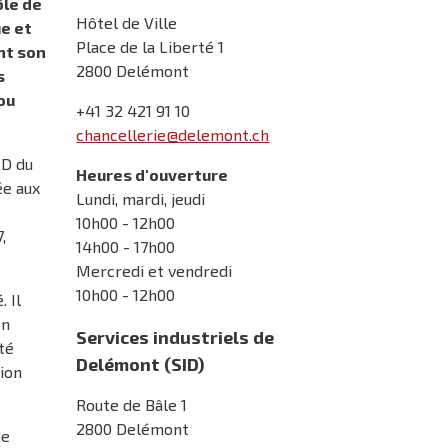
ôle de
Hôtel de Ville
e et
Place de la Liberté 1
nt son
2800 Delémont
s
ou
+41 32 421 91 10
chancellerie@delemont.ch
LD du
Heures d'ouverture
ée aux
Lundi, mardi, jeudi
10h00 - 12h00
,
14h00 - 17h00
Mercredi et vendredi
10h00 - 12h00
 Il
on
Services industriels de
té
Delémont (SID)
tion
Route de Bâle 1
2800 Delémont
de