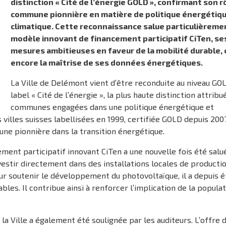
distinction « Cité de l’énergie GOLD », confirmant son r
commune pionnière en matière de politique énergétiqu
climatique. Cette reconnaissance salue particulièreme
modèle innovant de financement participatif CiTen, se
mesures ambitieuses en faveur de la mobilité durable, 
encore la maîtrise de ses données énergétiques.
La Ville de Delémont vient d’être reconduite au niveau GO
label « Cité de l’énergie », la plus haute distinction attribu
communes engagées dans une politique énergétique et
villes suisses labellisées en 1999, certifiée GOLD depuis 2007
ne pionnière dans la transition énergétique.
ment participatif innovant CiTen a une nouvelle fois été salué.
vestir directement dans des installations locales de producti
our soutenir le développement du photovoltaïque, il a depuis é
les. Il contribue ainsi à renforcer l’implication de la popula
la Ville a également été soulignée par les auditeurs. L’offre 