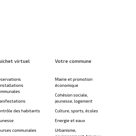
uichet virtuel
Votre commune
servations
Mairie et promotion
installations
économique
ommunales
Cohésion sociale,
nifestations
jeunesse, logement
ntrôle des habitants
Culture, sports, écoles
eunesse
Energie et eaux
ourses communales
Urbanisme,