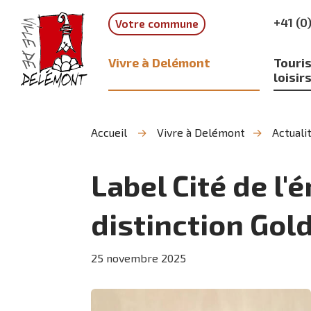
Aller
Aller
Aller
+41 (0
Votre commune
à
au
à
la
contenu
la
recherche
navigation
Vivre à Delémont
Touris
loisir
Accueil
Vivre à Delémont
Actuali
Label Cité de l'
distinction Gold
25
novembre
2025