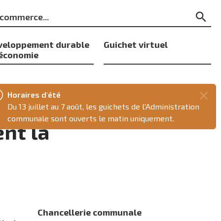
ts
Re
s
veloppement durable
Guichet virtuel
 économie
Horaires d'été
Fer
Du 13 juillet au 7 août, les guichets de l'Administration
ce
communale sont ouverts le matin uniquement.
ent la
mes
Chancellerie communale