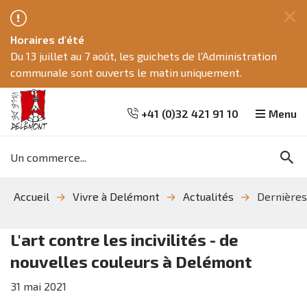
Fe
Horaires d'été
ce
Du 13 juillet au 7 août, les guichets de l'Administration
me
communale sont ouverts le matin uniquement.
+41 (0)32 421 91 10
Menu
Mots
Re
clés
Aller
Aller
Aller
Accueil
Vivre à Delémont
Actualités
Dernières
à
au
à
la
contenu
la
recherche
navigation
L'art contre les incivilités - de
nouvelles couleurs à Delémont
31
mai
2021