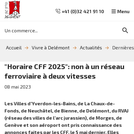
+41 (0)32 421 91 10
Menu
Mots
Re
clés
Aller
Aller
Aller
Accueil
Vivre à Delémont
Actualités
Dernières
à
au
à
la
contenu
la
recherche
navigation
"Horaire CFF 2025": non à un réseau
ferroviaire à deux vitesses
08
mai
2023
Les Villes d’Yverdon-les-Bains, de La Chaux-de-
Fonds, de Neuchâtel, de Bienne, de Delémont, du RVAJ
(réseau des villes de l’arc jurassien), de Morges, de
Genève et son aéroport ont pris connaissance des
annonces faites par les CFF, le 5 mai dernier. Elles