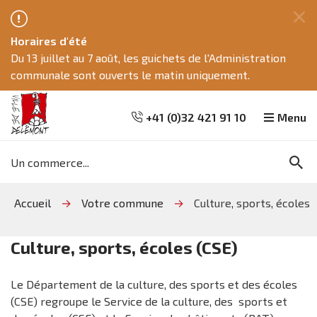
Fe
Horaires d'été
ce
Du 13 juillet au 7 août, les guichets de l'Administration
me
communale sont ouverts le matin uniquement.
+41 (0)32 421 91 10
Menu
Mots
Re
clés
Aller
Aller
Aller
Accueil
Votre commune
Culture, sports, écoles
à
au
à
la
contenu
la
recherche
navigation
Culture, sports, écoles (CSE)
Le Département de la culture, des sports et des écoles
(CSE) regroupe le Service de la culture, des sports et