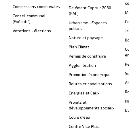
c
Commissions communales
Delémont Cap sur 2030
Ma
(PAL)
Conseil communal
(Exécutif)
Co
Urbanisme - Espaces
publics
Votations - élections
J
Nature et paysage
B
Plan Climat
C
en
Permis de construire
Pe
Agglomération
Su
Promotion économique
Ab
Routes et canalisations
Ro
Energies et Eaux
In
Projets et
développements sociaux
Et
Cours d'eau
Centre Ville Plus