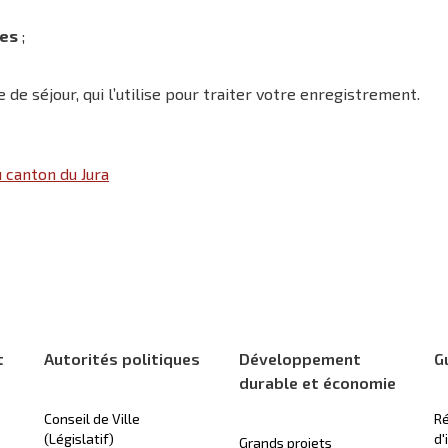
les
;
e séjour, qui l’utilise pour traiter votre enregistrement.
u canton du Jura
t
Autorités politiques
Développement
G
durable et économie
Conseil de Ville
Ré
(Législatif)
d'
Grands projets