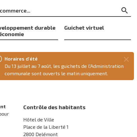
ts
Re
s
veloppement durable
Guichet virtuel
 économie
Horaires d'été
Fer
Du 13 juillet au 7 août, les guichets de l'Administration
ce
communale sont ouverts le matin uniquement.
mes
ent
Contrôle des habitants
pour
Hôtel de Ville
Place de la Liberté 1
2800 Delémont