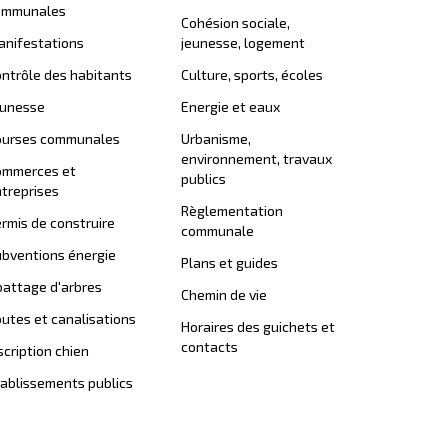
ommunales
Cohésion sociale,
nifestations
jeunesse, logement
ntrôle des habitants
Culture, sports, écoles
eunesse
Energie et eaux
ourses communales
Urbanisme,
environnement, travaux
ommerces et
publics
treprises
Règlementation
rmis de construire
communale
bventions énergie
Plans et guides
attage d'arbres
Chemin de vie
utes et canalisations
Horaires des guichets et
contacts
scription chien
ablissements publics