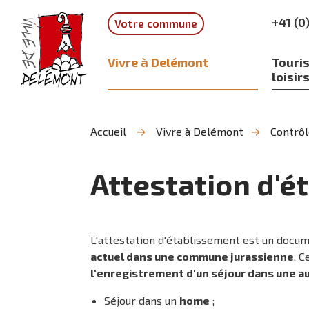
Aller
Aller
Aller
+41 (0
Votre commune
à
au
à
la
contenu
la
recherche
navigation
Vivre à Delémont
Touris
loisir
Accueil
Vivre à Delémont
Contrôl
Attestation d'é
L'attestation d'établissement est un docum
actuel dans une commune jurassienne
. 
l'enregistrement d'un séjour dans une 
Séjour dans un
home
;