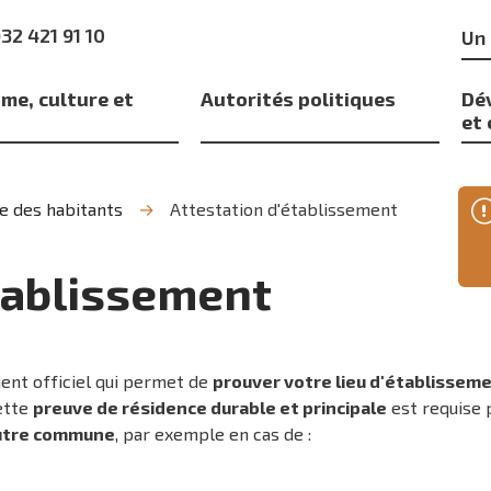
Mo
)32 421 91 10
clé
me, culture et
Autorités politiques
Dé
s
et
e des habitants
Attestation d'établissement
tablissement
ent officiel qui permet de
prouver votre lieu d'établissem
Cette
preuve de résidence durable et principale
est requise 
autre commune
, par exemple en cas de :