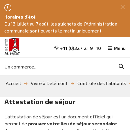
Fe
Horaires d'été
ce
Du 13 juillet au 7 août, les guichets de l'Administration
me
communale sont ouverts le matin uniquement.
+41 (0)32 421 91 10
Menu
Mots
Re
clés
Aller
Aller
Aller
Accueil
Vivre à Delémont
Contrôle des habitants
à
au
à
la
contenu
la
recherche
navigation
Attestation de séjour
L'attestation de séjour est un document officiel qui
permet de
prouver votre lieu de séjour secondaire