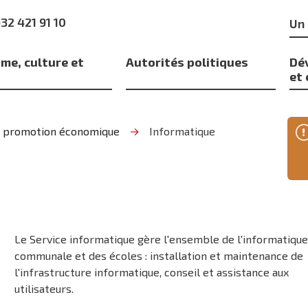
Mo
)32 421 91 10
clé
me, culture et
Autorités politiques
Dé
s
et
t promotion économique
Informatique
Le Service informatique gère l'ensemble de l'informatiqu
communale et des écoles : installation et maintenance de
l'infrastructure informatique, conseil et assistance aux
utilisateurs.