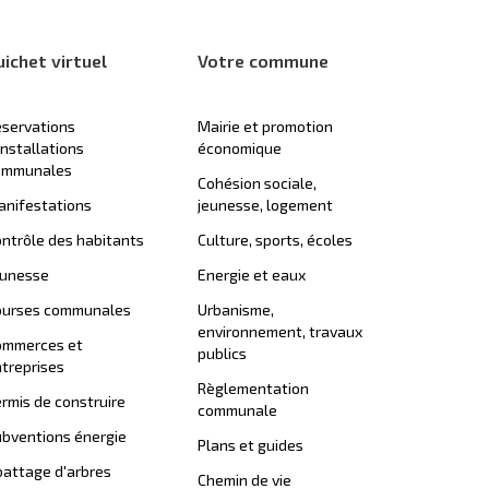
uichet virtuel
Votre commune
servations
Mairie et promotion
installations
économique
ommunales
Cohésion sociale,
nifestations
jeunesse, logement
ntrôle des habitants
Culture, sports, écoles
eunesse
Energie et eaux
ourses communales
Urbanisme,
environnement, travaux
ommerces et
publics
treprises
Règlementation
rmis de construire
communale
bventions énergie
Plans et guides
attage d'arbres
Chemin de vie