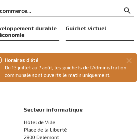
ts
Re
s
veloppement durable
Guichet virtuel
 économie
Horaires d'été
Fer
Du 13 juillet au 7 août, les guichets de l'Administration
ce
communale sont ouverts le matin uniquement.
mes
e
Secteur informatique
Hôtel de Ville
Place de la Liberté
2800 Delémont