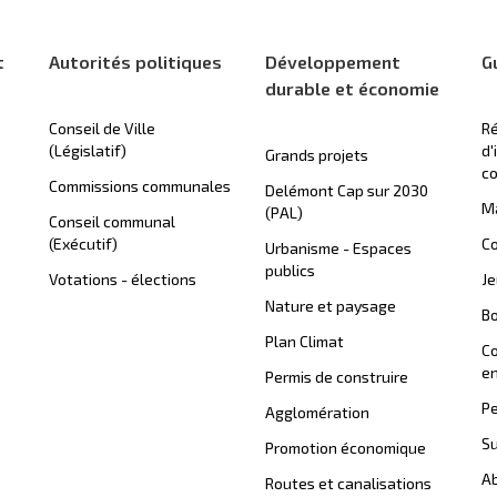
t
Autorités politiques
Développement
G
durable et économie
Conseil de Ville
Ré
(Législatif)
d'
Grands projets
c
Commissions communales
Delémont Cap sur 2030
Ma
(PAL)
Conseil communal
(Exécutif)
Co
Urbanisme - Espaces
publics
Votations - élections
J
Nature et paysage
B
Plan Climat
C
en
Permis de construire
Pe
Agglomération
Su
Promotion économique
Ab
Routes et canalisations