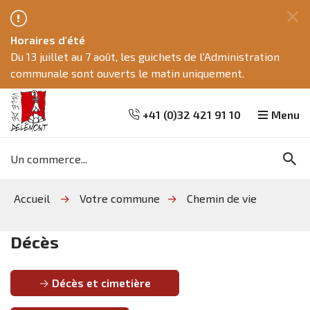
Fe
Horaires d'été
ce
Du 13 juillet au 7 août, les guichets de l'Administration
me
communale sont ouverts le matin uniquement.
+41 (0)32 421 91 10
Menu
Mots
Re
clés
Aller
Aller
Aller
Accueil
Votre commune
Chemin de vie
à
au
à
la
contenu
la
Décès
recherche
navigation
Décès
Décès et cimetière