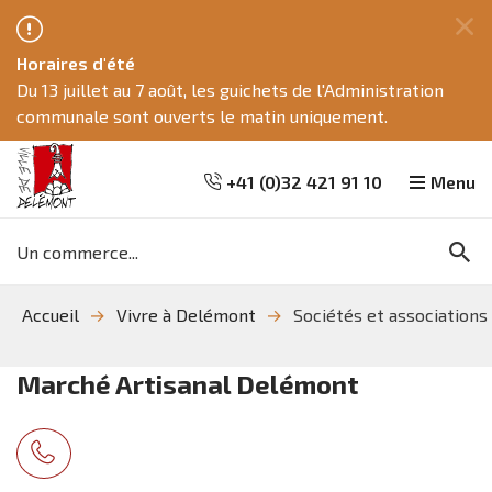
Fe
Horaires d'été
ce
Du 13 juillet au 7 août, les guichets de l'Administration
me
communale sont ouverts le matin uniquement.
+41 (0)32 421 91 10
Menu
Mots
Re
clés
Aller
Aller
Aller
Accueil
Vivre à Delémont
Sociétés et associations
à
au
à
la
contenu
la
recherche
navigation
Marché Artisanal Delémont