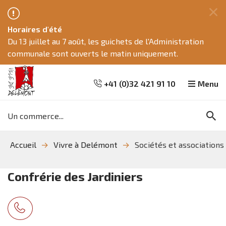
Fe
Horaires d'été
ce
Du 13 juillet au 7 août, les guichets de l'Administration
me
communale sont ouverts le matin uniquement.
+41 (0)32 421 91 10
Menu
Mots
Re
clés
Aller
Aller
Aller
Accueil
Vivre à Delémont
Sociétés et associations
à
au
à
la
contenu
la
recherche
navigation
Confrérie des Jardiniers