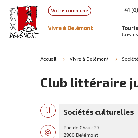
Aller
Aller
Aller
+41 (0
Votre commune
à
au
à
la
contenu
la
recherche
navigation
Vivre à Delémont
Touris
loisir
Accueil
Vivre à Delémont
Société
Club littéraire 
Sociétés culturelles
Rue de Chaux 27
2800 Delémont