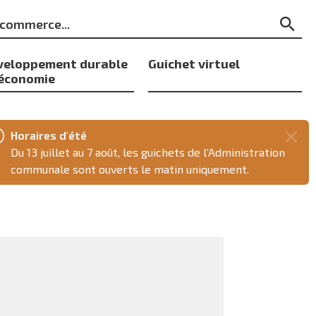
ts
Re
s
veloppement durable
Guichet virtuel
 économie
Horaires d'été
Fer
Du 13 juillet au 7 août, les guichets de l'Administration
ce
communale sont ouverts le matin uniquement.
mes