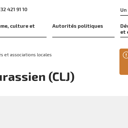
Mo
)32 421 91 10
clé
me, culture et
Autorités politiques
Dé
s
et
s et associations locales
jurassien (CLJ)