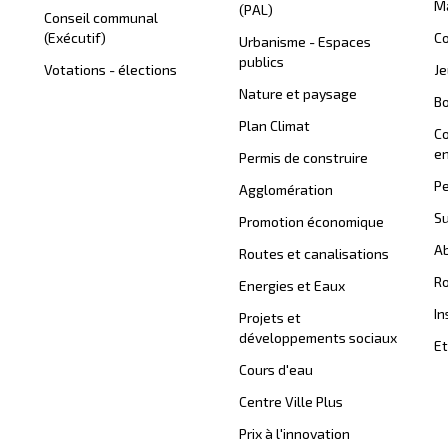
Ma
(PAL)
Conseil communal
(Exécutif)
Co
Urbanisme - Espaces
publics
Votations - élections
J
Nature et paysage
B
Plan Climat
C
en
Permis de construire
Pe
Agglomération
Su
Promotion économique
Ab
Routes et canalisations
Ro
Energies et Eaux
In
Projets et
développements sociaux
Et
Cours d'eau
Centre Ville Plus
Prix à l'innovation