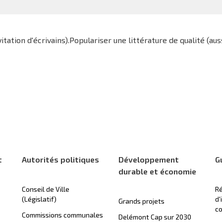
tation d'écrivains).Populariser une littérature de qualité (aus
)
t
Autorités politiques
Développement
G
durable et économie
Conseil de Ville
Ré
(Législatif)
d'
Grands projets
c
Commissions communales
Delémont Cap sur 2030