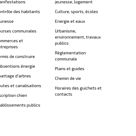
nifestations
jeunesse, logement
ntrôle des habitants
Culture, sports, écoles
eunesse
Energie et eaux
ourses communales
Urbanisme,
environnement, travaux
ommerces et
publics
treprises
Règlementation
rmis de construire
communale
bventions énergie
Plans et guides
attage d'arbres
Chemin de vie
utes et canalisations
Horaires des guichets et
contacts
scription chien
ablissements publics