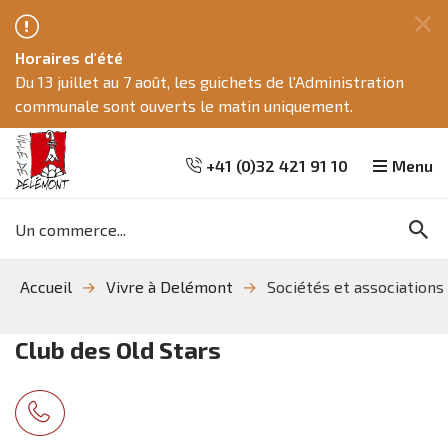
Fe
Horaires d'été
ce
Du 13 juillet au 7 août, les guichets de l'Administration
me
communale sont ouverts le matin uniquement.
+41 (0)32 421 91 10
Menu
Mots
Re
clés
Aller
Aller
Aller
Accueil
Vivre à Delémont
Sociétés et associations
à
au
à
la
contenu
la
recherche
navigation
Club des Old Stars