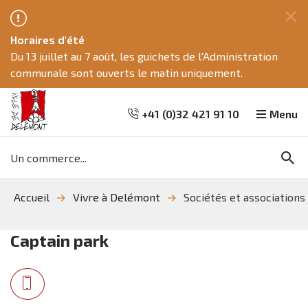
Fe
Horaires d'été
ce
Du 13 juillet au 7 août, les guichets de l'Administration
me
communale sont ouverts le matin uniquement.
+41 (0)32 421 91 10
Menu
Mots
Re
clés
Aller
Aller
Aller
Accueil
Vivre à Delémont
Sociétés et associations
à
au
à
la
contenu
la
recherche
navigation
Captain park