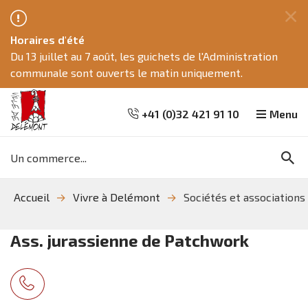
Fe
Horaires d'été
ce
Du 13 juillet au 7 août, les guichets de l'Administration
me
communale sont ouverts le matin uniquement.
+41 (0)32 421 91 10
Menu
Mots
Re
clés
Aller
Aller
Aller
Accueil
Vivre à Delémont
Sociétés et associations
à
au
à
la
contenu
la
recherche
navigation
Ass. jurassienne de Patchwork