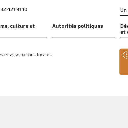
Mo
)32 421 91 10
clé
me, culture et
Autorités politiques
Dé
s
et
s et associations locales