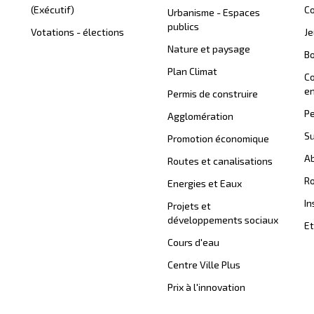
(Exécutif)
Co
Urbanisme - Espaces
publics
Votations - élections
J
Nature et paysage
B
Plan Climat
C
en
Permis de construire
Pe
Agglomération
Su
Promotion économique
Ab
Routes et canalisations
Ro
Energies et Eaux
In
Projets et
développements sociaux
Et
Cours d'eau
Centre Ville Plus
Prix à l'innovation