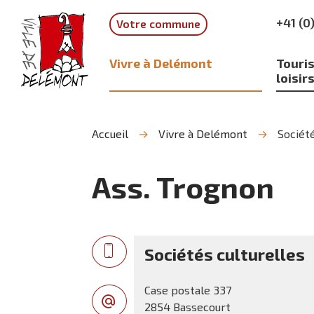
Aller
Aller
Aller
+41 (0
Votre commune
à
au
à
la
contenu
la
recherche
navigation
Vivre à Delémont
Touris
loisir
Accueil
Vivre à Delémont
Société
Ass. Trognon
Sociétés culturelles
Case postale 337
2854 Bassecourt