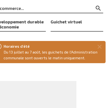
ts
Re
s
veloppement durable
Guichet virtuel
 économie
Horaires d'été
Fer
Du 13 juillet au 7 août, les guichets de l'Administration
ce
communale sont ouverts le matin uniquement.
mes