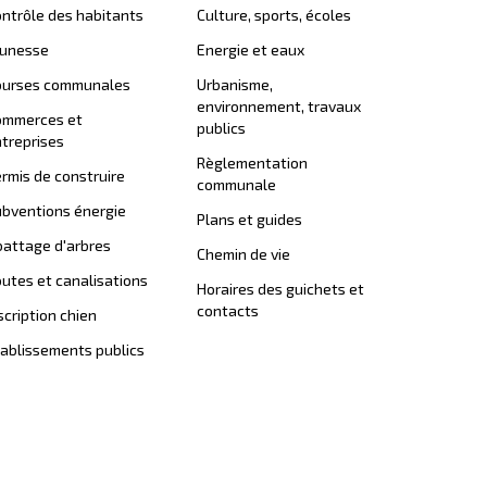
ntrôle des habitants
Culture, sports, écoles
eunesse
Energie et eaux
ourses communales
Urbanisme,
environnement, travaux
ommerces et
publics
treprises
Règlementation
rmis de construire
communale
bventions énergie
Plans et guides
attage d'arbres
Chemin de vie
utes et canalisations
Horaires des guichets et
contacts
scription chien
ablissements publics