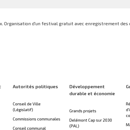
x. Organisation d'un festival gratuit avec enregistrement des
t
Autorités politiques
Développement
G
durable et économie
Conseil de Ville
Ré
(Législatif)
d'
Grands projets
c
Commissions communales
Delémont Cap sur 2030
Ma
(PAL)
Conseil communal