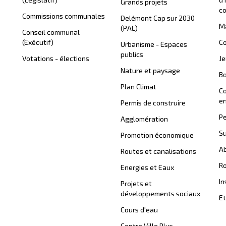
Grands projets
c
Commissions communales
Delémont Cap sur 2030
Ma
(PAL)
Conseil communal
(Exécutif)
Co
Urbanisme - Espaces
publics
Votations - élections
J
Nature et paysage
B
Plan Climat
C
en
Permis de construire
Pe
Agglomération
Su
Promotion économique
Ab
Routes et canalisations
Ro
Energies et Eaux
In
Projets et
développements sociaux
Et
Cours d'eau
Centre Ville Plus