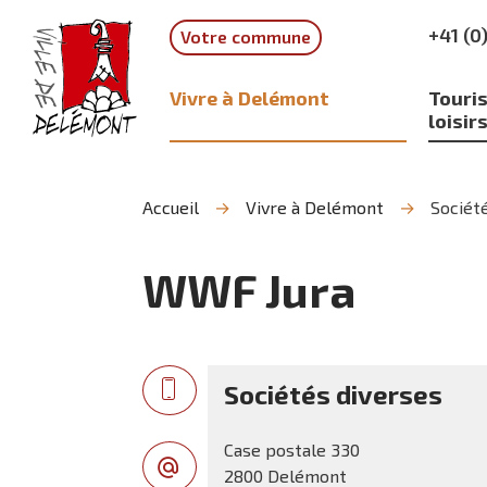
Aller
Aller
Aller
+41 (0
Votre commune
à
au
à
la
contenu
la
recherche
navigation
Vivre à Delémont
Touris
loisir
Accueil
Vivre à Delémont
Société
WWF Jura
Sociétés diverses
Case postale 330
2800 Delémont