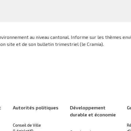
'environnement au niveau cantonal. Informe sur les thèmes en
 site et de son bulletin trimestriel (le Cramia).
t
Autorités politiques
Développement
G
durable et économie
Conseil de Ville
Ré
(Législatif)
d'