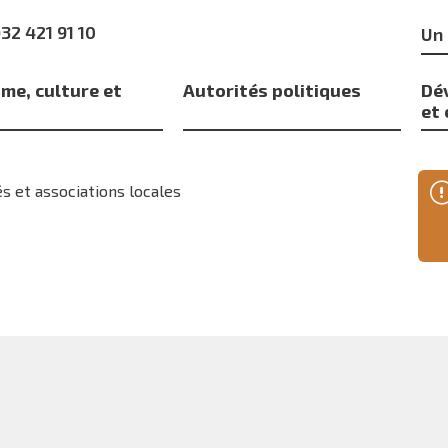
Mo
)32 421 91 10
clé
me, culture et
Autorités politiques
Dé
s
et
s et associations locales