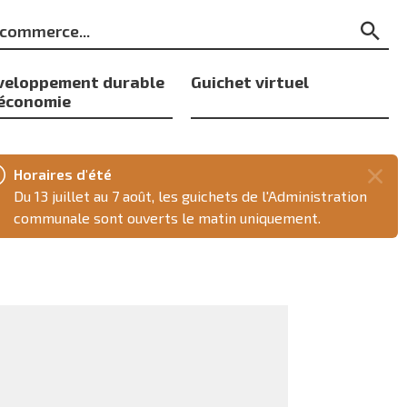
ts
Re
s
veloppement durable
Guichet virtuel
 économie
Horaires d'été
Fer
Du 13 juillet au 7 août, les guichets de l'Administration
ce
communale sont ouverts le matin uniquement.
mes