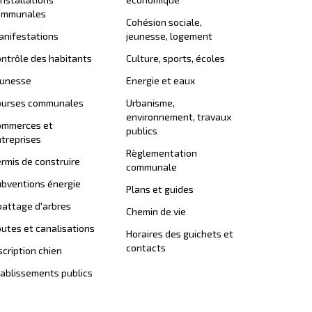
ommunales
Cohésion sociale,
nifestations
jeunesse, logement
ntrôle des habitants
Culture, sports, écoles
eunesse
Energie et eaux
ourses communales
Urbanisme,
environnement, travaux
ommerces et
publics
treprises
Règlementation
rmis de construire
communale
bventions énergie
Plans et guides
attage d'arbres
Chemin de vie
utes et canalisations
Horaires des guichets et
contacts
scription chien
ablissements publics