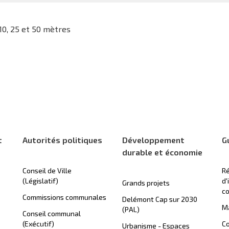
 10, 25 et 50 mètres
t
Autorités politiques
Développement
G
durable et économie
Conseil de Ville
Ré
(Législatif)
d'
Grands projets
c
Commissions communales
Delémont Cap sur 2030
Ma
(PAL)
Conseil communal
(Exécutif)
Co
Urbanisme - Espaces