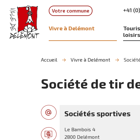
Aller
Aller
Aller
+41 (0
Votre commune
à
au
à
la
contenu
la
recherche
navigation
Vivre à Delémont
Touris
loisir
Accueil
Vivre à Delémont
Société
Société de tir d
Sociétés sportives
Le Bambois 4
2800 Delémont