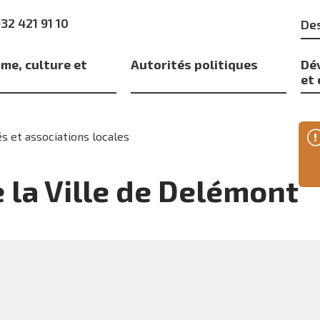
Mo
)32 421 91 10
clé
me, culture et
Autorités politiques
Dé
s
et
s et associations locales
e la Ville de Delémont