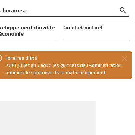
ts
Re
s
veloppement durable
Guichet virtuel
 économie
Horaires d'été
Fer
Du 13 juillet au 7 août, les guichets de l'Administration
ce
communale sont ouverts le matin uniquement.
mes