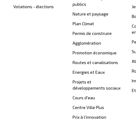
publics
Votations - élections
J
Nature et paysage
B
Plan Climat
C
en
Permis de construire
Pe
Agglomération
Su
Promotion économique
Ab
Routes et canalisations
Ro
Energies et Eaux
In
Projets et
développements sociaux
Et
Cours d'eau
Centre Ville Plus
Prix à l'innovation