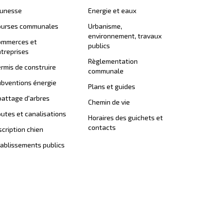
eunesse
Energie et eaux
ourses communales
Urbanisme,
environnement, travaux
ommerces et
publics
treprises
Règlementation
rmis de construire
communale
bventions énergie
Plans et guides
attage d'arbres
Chemin de vie
utes et canalisations
Horaires des guichets et
contacts
scription chien
ablissements publics