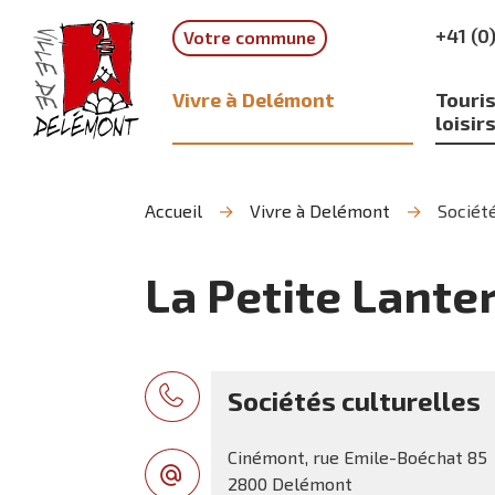
Aller
Aller
Aller
+41 (0
Votre commune
à
au
à
la
contenu
la
recherche
navigation
Vivre à Delémont
Touris
loisir
Accueil
Vivre à Delémont
Société
La Petite Lant
Sociétés culturelles
Cinémont, rue Emile-Boéchat 85
2800 Delémont