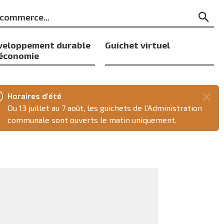
ts
Re
s
veloppement durable
Guichet virtuel
 économie
Horaires d'été
Fer
Du 13 juillet au 7 août, les guichets de l'Administration
ce
communale sont ouverts le matin uniquement.
mes