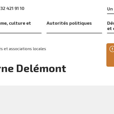
Mo
)32 421 91 10
clé
me, culture et
Autorités politiques
Dé
s
et
s et associations locales
erne Delémont