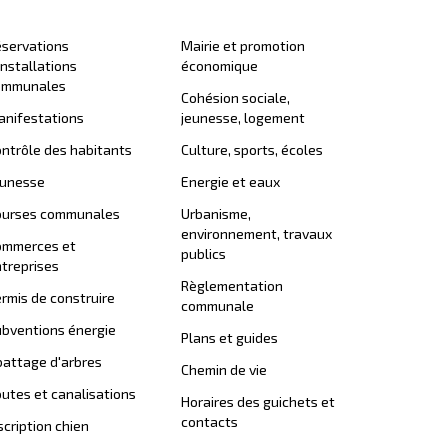
servations
Mairie et promotion
installations
économique
ommunales
Cohésion sociale,
nifestations
jeunesse, logement
ntrôle des habitants
Culture, sports, écoles
eunesse
Energie et eaux
ourses communales
Urbanisme,
environnement, travaux
ommerces et
publics
treprises
Règlementation
rmis de construire
communale
bventions énergie
Plans et guides
attage d'arbres
Chemin de vie
utes et canalisations
Horaires des guichets et
contacts
scription chien