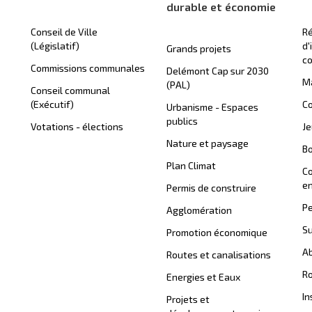
durable et économie
Conseil de Ville
Ré
(Législatif)
d'
Grands projets
c
Commissions communales
Delémont Cap sur 2030
Ma
(PAL)
Conseil communal
(Exécutif)
Co
Urbanisme - Espaces
publics
Votations - élections
J
Nature et paysage
B
Plan Climat
C
en
Permis de construire
Pe
Agglomération
Su
Promotion économique
Ab
Routes et canalisations
Ro
Energies et Eaux
In
Projets et