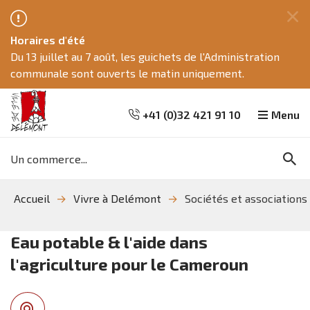
Fe
Horaires d'été
ce
Du 13 juillet au 7 août, les guichets de l'Administration
me
communale sont ouverts le matin uniquement.
+41 (0)32 421 91 10
Menu
Mots
Re
clés
Aller
Aller
Aller
Accueil
Vivre à Delémont
Sociétés et associations
à
au
à
la
contenu
la
recherche
navigation
Eau potable & l'aide dans
l'agriculture pour le Cameroun