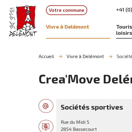
Aller
Aller
Aller
+41 (0
Votre commune
à
au
à
la
contenu
la
recherche
navigation
Vivre à Delémont
Touris
loisir
Accueil
Vivre à Delémont
Société
Crea'Move Del
Sociétés sportives
Rue du Midi 5
2854 Bassecourt