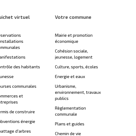
uichet virtuel
Votre commune
servations
Mairie et promotion
installations
économique
ommunales
Cohésion sociale,
nifestations
jeunesse, logement
ntrôle des habitants
Culture, sports, écoles
eunesse
Energie et eaux
ourses communales
Urbanisme,
environnement, travaux
ommerces et
publics
treprises
Règlementation
rmis de construire
communale
bventions énergie
Plans et guides
attage d'arbres
Chemin de vie