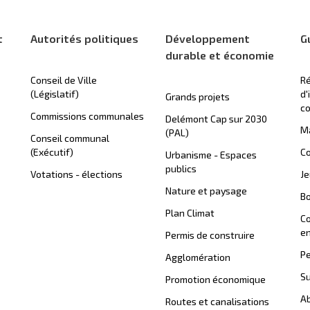
t
Autorités politiques
Développement
G
durable et économie
Conseil de Ville
Ré
(Législatif)
d'
Grands projets
c
Commissions communales
Delémont Cap sur 2030
Ma
(PAL)
Conseil communal
(Exécutif)
Co
Urbanisme - Espaces
publics
Votations - élections
J
Nature et paysage
B
Plan Climat
C
en
Permis de construire
Pe
Agglomération
Su
Promotion économique
Ab
Routes et canalisations