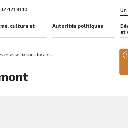
Mo
)32 421 91 10
clé
me, culture et
Autorités politiques
Dé
s
et
s et associations locales
émont