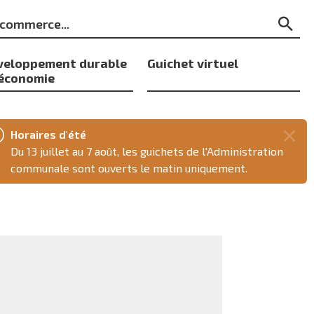
ts
Re
s
veloppement durable
Guichet virtuel
 économie
Horaires d'été
Fer
Du 13 juillet au 7 août, les guichets de l'Administration
ce
communale sont ouverts le matin uniquement.
mes