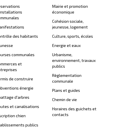
servations
Mairie et promotion
installations
économique
ommunales
Cohésion sociale,
nifestations
jeunesse, logement
ntrôle des habitants
Culture, sports, écoles
eunesse
Energie et eaux
ourses communales
Urbanisme,
environnement, travaux
ommerces et
publics
treprises
Règlementation
rmis de construire
communale
bventions énergie
Plans et guides
attage d'arbres
Chemin de vie
utes et canalisations
Horaires des guichets et
contacts
scription chien
ablissements publics