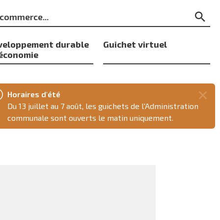
ts
Re
s
veloppement durable
Guichet virtuel
 économie
Horaires d'été
Fer
Du 13 juillet au 7 août, les guichets de l'Administration
ce
communale sont ouverts le matin uniquement.
mes