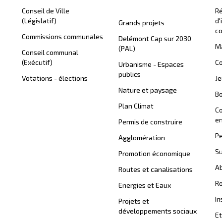
Conseil de Ville
Ré
(Législatif)
d'
Grands projets
c
Commissions communales
Delémont Cap sur 2030
Ma
(PAL)
Conseil communal
(Exécutif)
Co
Urbanisme - Espaces
publics
Votations - élections
J
Nature et paysage
B
Plan Climat
C
en
Permis de construire
Pe
Agglomération
Su
Promotion économique
Ab
Routes et canalisations
Ro
Energies et Eaux
In
Projets et
développements sociaux
Et