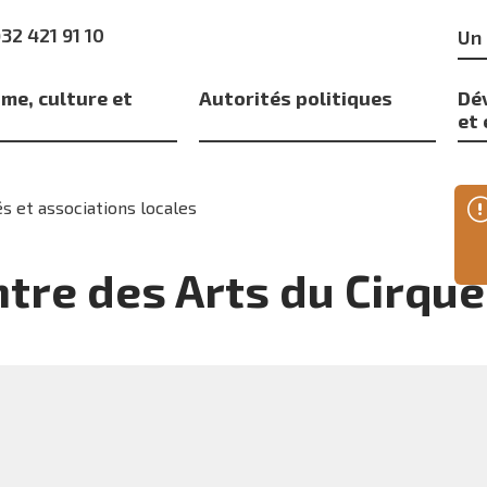
Mo
)32 421 91 10
clé
me, culture et
Autorités politiques
Dé
s
et
s et associations locales
tre des Arts du Cirque