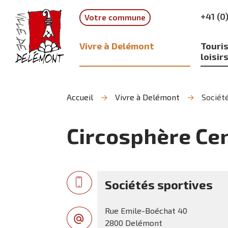
Aller
Aller
Aller
+41 (0
Votre commune
à
au
à
la
contenu
la
recherche
navigation
Vivre à Delémont
Touris
loisir
Accueil
Vivre à Delémont
Société
Circosphère Cen
Sociétés sportives
Rue Emile-Boéchat 40
2800 Delémont