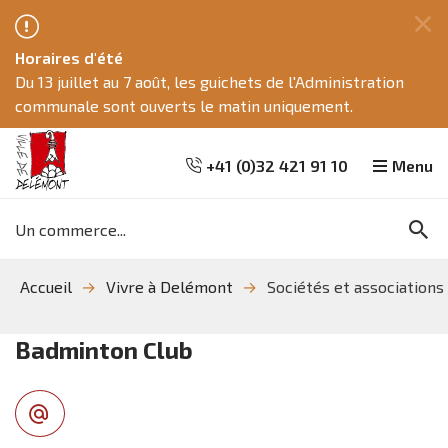
Fe
Horaires d'été
ce
Du 13 juillet au 7 août, les guichets de l'Administration
me
communale sont ouverts le matin uniquement.
+41 (0)32 421 91 10
Menu
Mots
Re
clés
Aller
Aller
Aller
Accueil
Vivre à Delémont
Sociétés et associations
à
au
à
la
contenu
la
recherche
navigation
Badminton Club