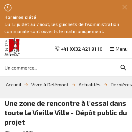
Fe
Horaires d'été
ce
Du 13 juillet au 7 août, les guichets de l'Administration
me
communale sont ouverts le matin uniquement.
+41 (0)32 421 91 10
Menu
Mots
Re
clés
Aller
Aller
Aller
Accueil
Vivre à Delémont
Actualités
Dernières
à
au
à
la
contenu
la
recherche
navigation
Une zone de rencontre à l'essai dans
toute la Vieille Ville - Dépôt public du
projet