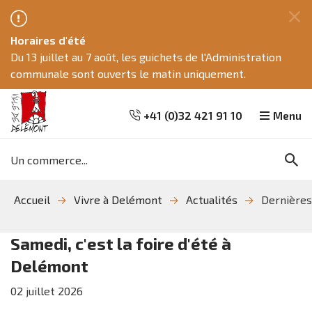
Fe
Horaires d'été
ce
Du 13 juillet au 7 août, les guichets de l'Administration
me
communale sont ouverts le matin uniquement.
+41 (0)32 421 91 10
Menu
Mots
Re
clés
Aller
Aller
Aller
Accueil
Vivre à Delémont
Actualités
Dernières
à
au
à
la
contenu
la
recherche
navigation
Samedi, c'est la foire d'été à
Delémont
02
juillet
2026