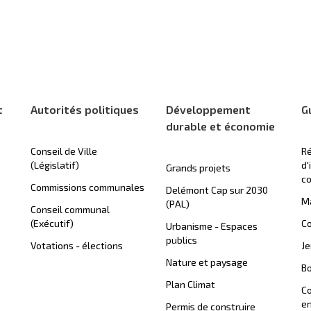
t
Autorités politiques
Développement
G
durable et économie
Conseil de Ville
Ré
(Législatif)
d'
Grands projets
c
Commissions communales
Delémont Cap sur 2030
Ma
(PAL)
Conseil communal
(Exécutif)
Co
Urbanisme - Espaces
publics
Votations - élections
J
Nature et paysage
B
Plan Climat
C
en
Permis de construire