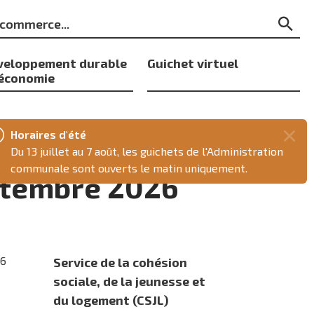
ts
Re
s
veloppement durable
Guichet virtuel
 économie
Horaires d'été
Fer
Du 13 juillet au 7 août, les guichets de l'Administration
ce
communale sont ouverts le matin uniquement.
eptembre 2026
mes
26
Service de la cohésion
sociale, de la jeunesse et
du logement (CSJL)