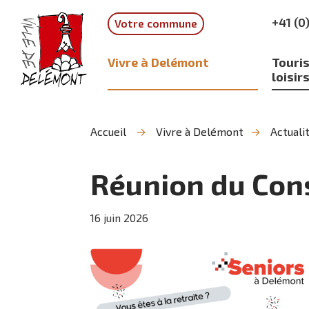
Aller
Aller
Aller
+41 (0
Votre commune
à
au
à
la
contenu
la
recherche
navigation
Vivre à Delémont
Touris
loisir
Accueil
Vivre à Delémont
Actuali
Réunion du Cons
16
juin
2026