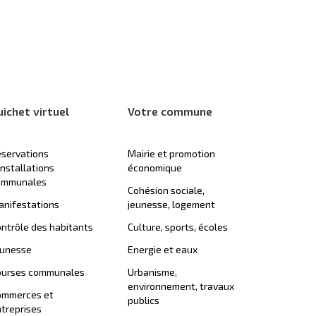
uichet virtuel
Votre commune
servations
Mairie et promotion
installations
économique
ommunales
Cohésion sociale,
nifestations
jeunesse, logement
ntrôle des habitants
Culture, sports, écoles
eunesse
Energie et eaux
ourses communales
Urbanisme,
environnement, travaux
ommerces et
publics
treprises