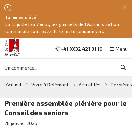
Fe
Horaires d'été
ce
Du 13 juillet au 7 août, les guichets de l'Administration
me
communale sont ouverts le matin uniquement.
+41 (0)32 421 91 10
Menu
Mots
Re
clés
Aller
Aller
Aller
Accueil
Vivre à Delémont
Actualités
Dernières
à
au
à
la
contenu
la
recherche
navigation
Première assemblée plénière pour le
Conseil des seniors
28
janvier
2025