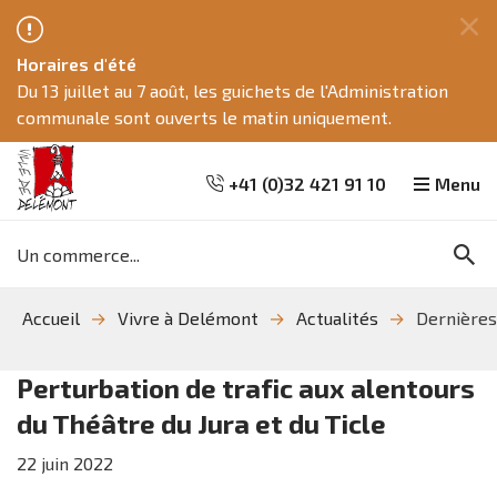
Fe
Horaires d'été
ce
Du 13 juillet au 7 août, les guichets de l'Administration
me
communale sont ouverts le matin uniquement.
+41 (0)32 421 91 10
Menu
Mots
Re
clés
Aller
Aller
Aller
Accueil
Vivre à Delémont
Actualités
Dernières
à
au
à
la
contenu
la
recherche
navigation
Perturbation de trafic aux alentours
du Théâtre du Jura et du Ticle
22
juin
2022