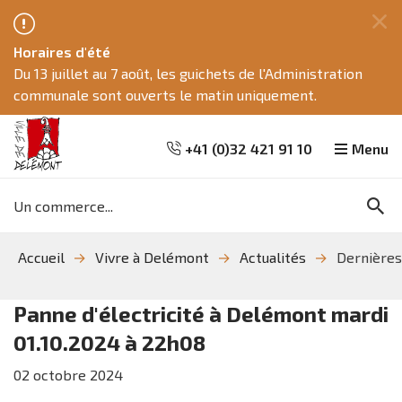
Fe
Horaires d'été
ce
Du 13 juillet au 7 août, les guichets de l'Administration
me
communale sont ouverts le matin uniquement.
+41 (0)32 421 91 10
Menu
Mots
Re
clés
Aller
Aller
Aller
Accueil
Vivre à Delémont
Actualités
Dernières
à
au
à
la
contenu
la
recherche
navigation
Panne d'électricité à Delémont mardi
01.10.2024 à 22h08
02
octobre
2024