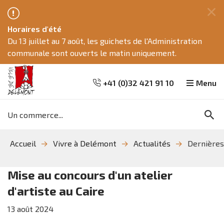
Fe
Horaires d'été
ce
Du 13 juillet au 7 août, les guichets de l'Administration
me
communale sont ouverts le matin uniquement.
+41 (0)32 421 91 10
Menu
Mots
Re
clés
Aller
Aller
Aller
Accueil
Vivre à Delémont
Actualités
Dernières
à
au
à
la
contenu
la
recherche
navigation
Mise au concours d'un atelier
d'artiste au Caire
13
août
2024