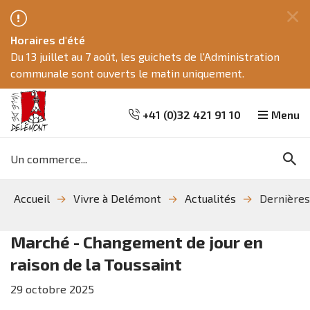
Fe
Horaires d'été
ce
Du 13 juillet au 7 août, les guichets de l'Administration
me
communale sont ouverts le matin uniquement.
+41 (0)32 421 91 10
Menu
Mots
Re
clés
Aller
Aller
Aller
Accueil
Vivre à Delémont
Actualités
Dernières
à
au
à
la
contenu
la
recherche
navigation
Marché - Changement de jour en
raison de la Toussaint
29
octobre
2025