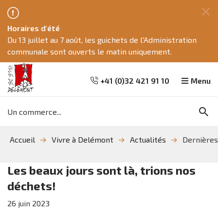
Fe
Horaires d'été
ce
Du 13 juillet au 7 août, les guichets de l'Administration
me
communale sont ouverts le matin uniquement.
+41 (0)32 421 91 10
Menu
Mots
Re
clés
Aller
Aller
Aller
Accueil
Vivre à Delémont
Actualités
Dernières
à
au
à
la
contenu
la
recherche
navigation
Les beaux jours sont là, trions nos
déchets!
26
juin
2023