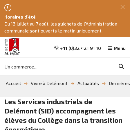
Fe
Horaires d'été
ce
Du 13 juillet au 7 août, les guichets de l'Administration
me
communale sont ouverts le matin uniquement.
+41 (0)32 421 91 10
Menu
Mots
Re
clés
Aller
Aller
Aller
Accueil
Vivre à Delémont
Actualités
Dernières
à
au
à
la
contenu
la
recherche
navigation
Les Services industriels de
Delémont (SID) accompagnent les
élèves du Collège dans la transition
énergétique