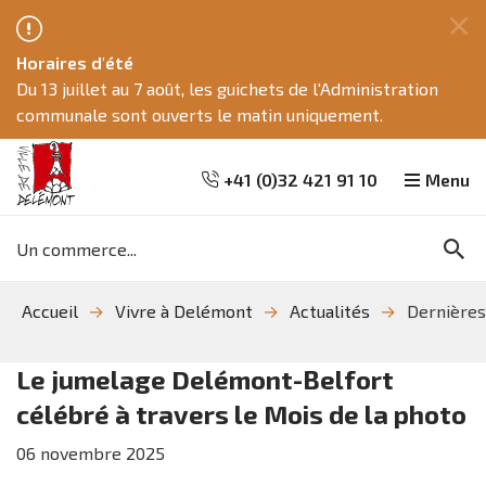
Fe
Horaires d'été
ce
Du 13 juillet au 7 août, les guichets de l'Administration
me
communale sont ouverts le matin uniquement.
+41 (0)32 421 91 10
Menu
Mots
Re
clés
Aller
Aller
Aller
Accueil
Vivre à Delémont
Actualités
Dernières
à
au
à
la
contenu
la
recherche
navigation
Le jumelage Delémont-Belfort
célébré à travers le Mois de la photo
06
novembre
2025