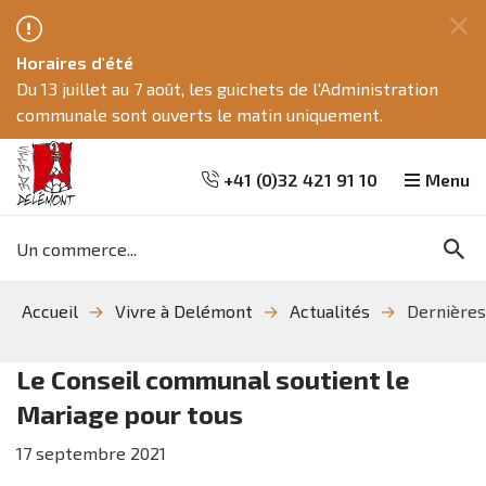
Fe
Horaires d'été
ce
Du 13 juillet au 7 août, les guichets de l'Administration
me
communale sont ouverts le matin uniquement.
+41 (0)32 421 91 10
Menu
Mots
Re
clés
Aller
Aller
Aller
Accueil
Vivre à Delémont
Actualités
Dernières
à
au
à
la
contenu
la
recherche
navigation
Le Conseil communal soutient le
Mariage pour tous
17
septembre
2021