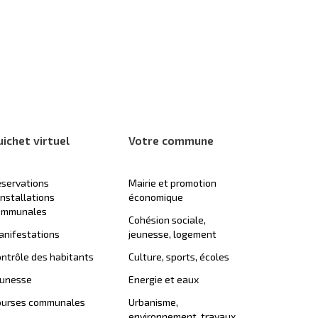
uichet virtuel
Votre commune
servations
Mairie et promotion
installations
économique
ommunales
Cohésion sociale,
nifestations
jeunesse, logement
ntrôle des habitants
Culture, sports, écoles
eunesse
Energie et eaux
ourses communales
Urbanisme,
environnement, travaux