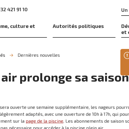
Mo
)32 421 91 10
clé
me, culture et
Autorités politiques
Dé
s
et
tés
Dernières nouvelles
n air prolonge sa saiso
t sera ouverte une semaine supplémentaire, les nageurs pourro
égèrement adaptés, avec une ouverture de 10h à 17h, qui pour
ement sur la
page de la piscine
. Les abonnements de saison s
 pas nécessaire pour accéder à la piscine plein air.