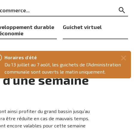
ts
Re
s
veloppement durable
Guichet virtuel
 économie
Horaires d'été
Fer
Du 13 juillet au 7 août, les guichets de l'Administration
ce
communale sont ouverts le matin uniquement.
n d'une semaine
mes
nt ainsi profiter du grand bassin jusqu’au
ra être réduite en cas de mauvais temps.
ont encore valables pour cette semaine