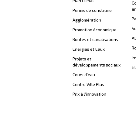
Plan Climat
C
en
Permis de construire
Pe
Agglomération
Su
Promotion économique
Ab
Routes et canalisations
Ro
Energies et Eaux
In
Projets et
développements sociaux
Et
Cours d'eau
Centre Ville Plus
Prix à l'innovation