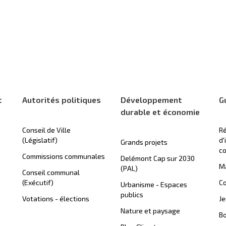
t
Autorités politiques
Développement
G
durable et économie
Conseil de Ville
Ré
(Législatif)
d'
Grands projets
c
Commissions communales
Delémont Cap sur 2030
Ma
(PAL)
Conseil communal
(Exécutif)
Co
Urbanisme - Espaces
publics
Votations - élections
J
Nature et paysage
B