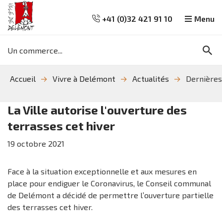
+41 (0)32 421 91 10
Menu
Mots
Re
clés
Aller
Aller
Aller
Accueil
Vivre à Delémont
Actualités
Dernières
à
au
à
la
contenu
la
recherche
navigation
La Ville autorise l'ouverture des
terrasses cet hiver
19
octobre
2021
Face à la situation exceptionnelle et aux mesures en
place pour endiguer le Coronavirus, le Conseil communal
de Delémont a décidé de permettre l’ouverture partielle
des terrasses cet hiver.