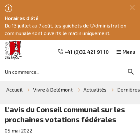
Fe
Horaires d'été
ce
Du 13 juillet au 7 août, les guichets de l'Administration
me
communale sont ouverts le matin uniquement.
+41 (0)32 421 91 10
Menu
Mots
Re
clés
Aller
Aller
Aller
Accueil
Vivre à Delémont
Actualités
Dernières
à
au
à
la
contenu
la
recherche
navigation
L'avis du Conseil communal sur les
prochaines votations fédérales
05
mai
2022